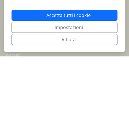
Menu principale
Home
Accetta tutti i cookie
Galleria
Architettura
Impostazioni
Decoratore
Rifiuta
Tende
Carte da parati
Tessuti
Arredamento
Chi siamo
Contatto
Note legali
Condizioni d'uso
Informativa sulla privacy