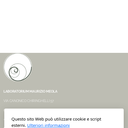
LABORATORIUM MAURIZIO MEOLA
VIA CANONICO CHIRINGHELLI 57
6500 BELLINZONA
Questo sito Web può utilizzare cookie e script
+41 78 618 30 65
esterni.
Ulteriori informazioni