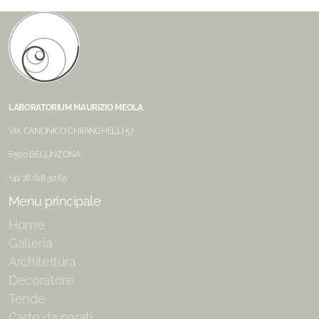
LABORATORIUM MAURIZIO MEOLA
VIA CANONICO CHIRINGHELLI 57
6500 BELLINZONA
+41 78 618 30 65
Menu principale
Home
Galleria
Architettura
Decoratore
Tende
Carte da parati